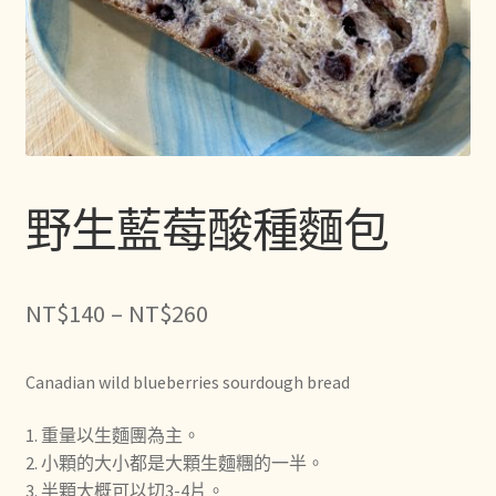
野生藍莓酸種麵包
價
NT$
140
–
NT$
260
格
Canadian wild blueberries sourdough bread
範
圍：
1. 重量以生麵團為主。
2. 小顆的大小都是大顆生麵糰的一半。
NT$140
3. 半顆大概可以切3-4片。