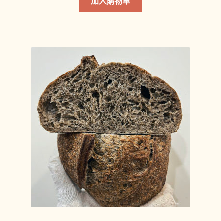
加入購物車
產
品
有
多
種
款
式。
可
在
產
品
頁
面
選
擇
選
項