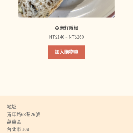
擇
選
項
亞麻籽雜糧
價
NT$
140
–
NT$
260
格
此
範
加入購物車
產
圍：
品
NT$140
有
到
多
NT$260
種
款
式。
地址
可
青年路68巷26號
在
萬華區
產
台北市 108
品