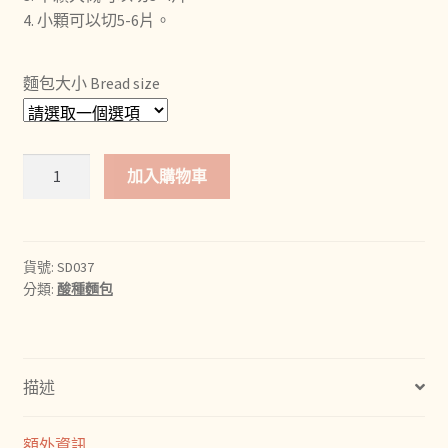
到
4. 小顆可以切5-6片。
NT$260
麵包大小 Bread size
野
加入購物車
生
藍
莓
酸
貨號:
SD037
分類:
酸種麵包
種
麵
包
數
描述
量
額外資訊