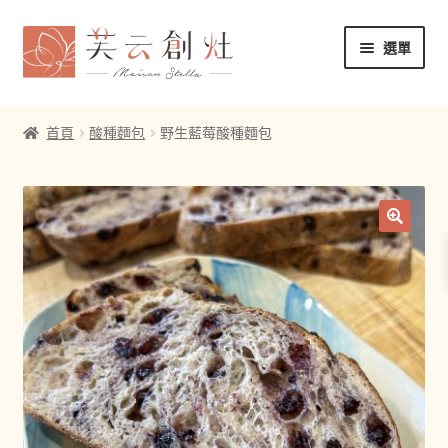
跳
跳
選單
至
至
導
主
芙云創灶 Maison Stella
覽
要
首頁
酸種麵包
野生藍莓酸種麵包
列
內
展
下訂單
容
開
子
展
酸種麵包手冊
選
開
單
子
展
關於芙云創灶
選
開
單
子
聯絡我們
選
單