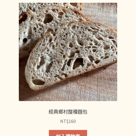
經典鄉村酸種麵包
NT$
160
此