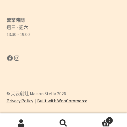
頁
面
選
營業時間
擇
週三 - 週六
選
13:30 - 19:00
項
Facebook
Instagram
© 芙云創灶 Maison Stella 2026
Privacy Policy
Built with WooCommerce
.
0
搜
搜