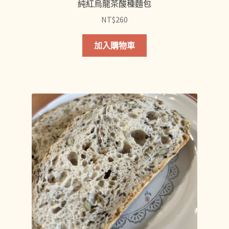
純紅烏龍茶酸種麵包
NT$
260
此
加入購物車
產
品
有
多
種
款
式。
可
在
產
品
頁
面
選